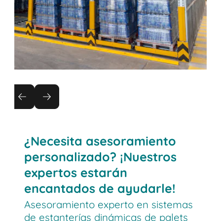
Premium Mix Group
Premium Mix Group moderniza su almacén con
el sistema dinámico de palets BITO PROflow:
más capacidad (288 frente a 96 palets),
¿Necesita asesoramiento
procesos FIFO y pasillos separados para carga y
personalizado? ¡Nuestros
descarga que aceleran el picking en picos de
expertos estarán
demanda.
encantados de ayudarle!
Asesoramiento experto en sistemas
de estanterías dinámicas de palets