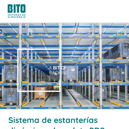
A
BIT O
F
RACKING.
Sistema de estanterías