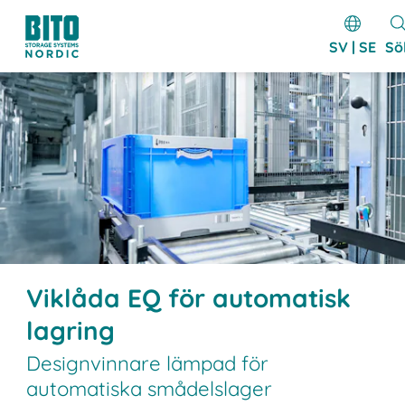
SV | SE
Sö
Viklåda EQ för automatisk
lagring
Designvinnare lämpad för
automatiska smådelslager