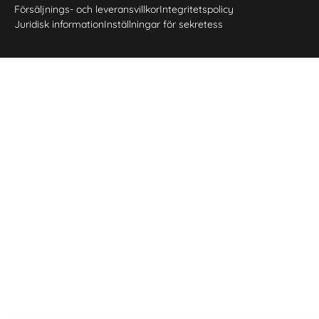
Försäljnings- och leveransvillkor
Integritetspolicy
Juridisk information
Inställningar för sekretess