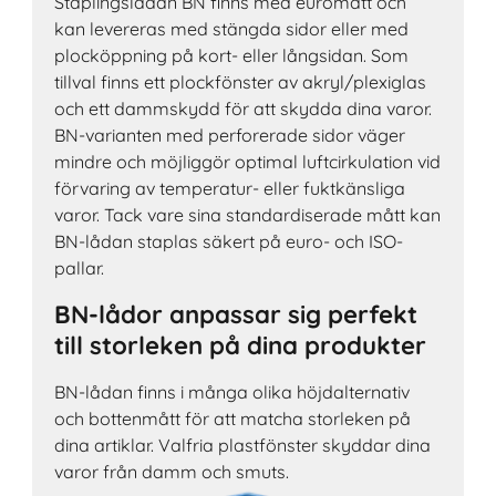
Staplingslådan BN finns med euromått och
kan levereras med stängda sidor eller med
plocköppning på kort- eller långsidan. Som
tillval finns ett plockfönster av akryl/plexiglas
och ett dammskydd för att skydda dina varor.
BN-varianten med perforerade sidor väger
mindre och möjliggör optimal luftcirkulation vid
förvaring av temperatur- eller fuktkänsliga
varor. Tack vare sina standardiserade mått kan
BN-lådan staplas säkert på euro- och ISO-
pallar.
BN-lådor anpassar sig perfekt
till storleken på dina produkter
BN-lådan finns i många olika höjdalternativ
och bottenmått för att matcha storleken på
dina artiklar. Valfria plastfönster skyddar dina
varor från damm och smuts.