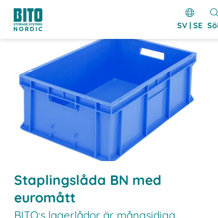
SV | SE
Sö
Staplingslåda BN med
euromått
BITO:s lagerlådor är mångsidiga,