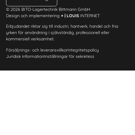
© 2026 BITO-Lagertechnik Bittmann GmbH
Design och implementering
+ | LOUIS
INTERNET
Erbjudandet riktar sig till industri, hantverk, handel och fria
yrken för användning i självständig, professionell eller
kommersiell verksamhet.
Försäljnings- och leveransvillkor
Integritetspolicy
Juridisk information
Inställningar för sekretess