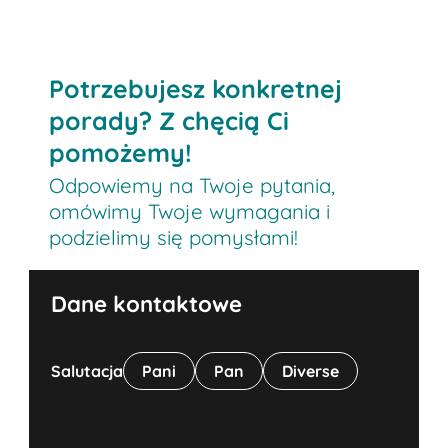
Potrzebujesz konkretnej
porady? Z chęcią Ci
pomożemy!
Odpowiemy na Twoje pytania,
omówimy Twoje wymagania i
podzielimy się pomysłami!
Dane kontaktowe
Salutacja
Pani
Pan
Diverse