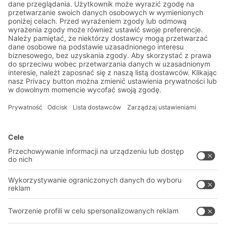
Aktualności magazynowe i
logistyczne
Ekskluzywne rabaty
Innowacje
Zapisz się do newslettera
Rozwiązania
Porady i usługi
Rozwiązania intralogistyczne
PROFESJONALNY MAGAZYN
Systemy pojemników
SYSTEMY MAGAZYNOWE
Systemy regałów
Pliki do pobrania
Systemy transportowe
Formularz kontaktowy
Nasze usługi
Firma
Śledź nas