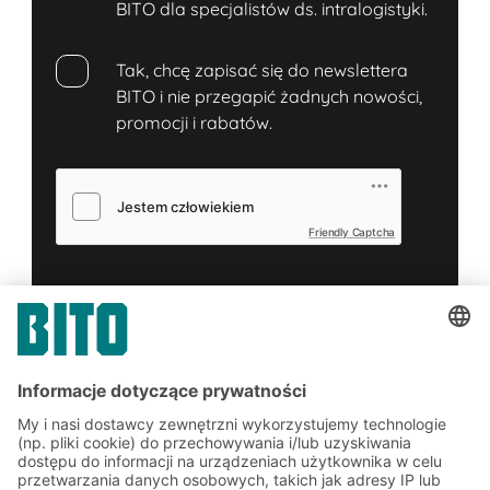
BITO dla specjalistów ds. intralogistyki.
Tak, chcę zapisać się do newslettera
BITO i nie przegapić żadnych nowości,
promocji i rabatów.
Friendly Captcha
Zgłoś
*
= Wymagane
Zapisz się do newslettera
BITO już teraz: