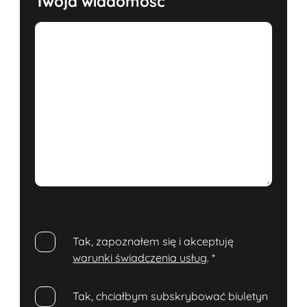
Twoja wiadomość
Tak, zapoznałem się i akceptuję
warunki świadczenia usług
.
*
Tak, chciałbym subskrybować biuletyn