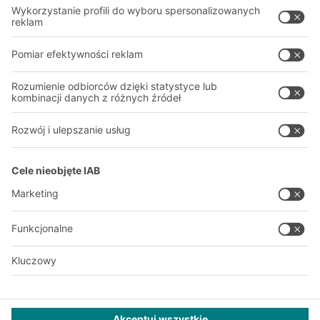
O firmie
Nasza globalna sieć
Nasze zakłady
A
BIT O
F
YOUR LIFE.
+48 22 666 22 20
© 2026 BITO-Lagertechnik Bittmann GmbH
Projektowanie i realizacja
+ | LOUIS
INTERNET
Ta oferta jest przeznaczona dla przemysłu, rzemiosła, handlu i
zawodów do użytku w niezależnej, profesjonalnej lub