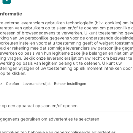
or brede en
 palletstellingen met
 heftrucktypen en
 gebruikt. Dit betekent
le trucks nodig is.
smalle gangpaden zijn
e ruimte. Er moeten
den gebruikt, zoals
derverzameltrucks.
 nieuwe
ducten op dezelfde
idingen en nieuwbouw
duurder.
azijnen worden
 Magazijnen met smalle
e toegang beperkt is