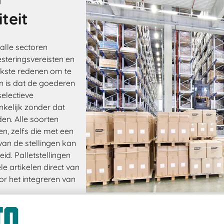
iteit
alle sectoren
steringsvereisten en
ijkste redenen om te
en is dat de goederen
selectieve
ankelijk zonder dat
en. Alle soorten
, zelfs die met een
van de stellingen kan
d. Palletstellingen
e artikelen direct van
or het integreren van