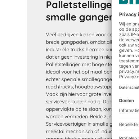
Palletstellingen vo
smalle gangen
Veel bedrijven kiezen voor conventionele
brede gangpaden, omdat alle gangbare
industriële trucks hiermee kunnen worden
dat er geen investering in nieuwe industrië
Palletstellingen met hoge stellingen en 
ideaal voor het optimaal benutten van d
echter speciale smallegangentrucks wor
reachtrucks, hoogbouwstapelaars en or
Vaak zijn hiervoor grote investeringen in
servicevoertuigen nodig. Door meer pro
oppervlakte op te slaan, kunnen uitbre
worden vermeden. Beide zijn aanzienlijk 
Servicevoertuigen in smalle gangenmag
meestal mechanisch of inductief geleid.
gangen bieden meer veiligheid, omdat d