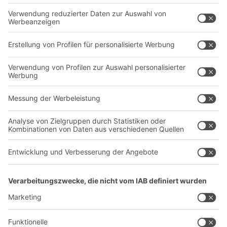
Behältersysteme
Regalsysteme
Transportsysteme
Dienstleistungen
Unternehmen
Follow us
Über uns
Standorte weltweit
Produktionsstandorte
Karriere
A
BIT O
F
YOUR LIFE.