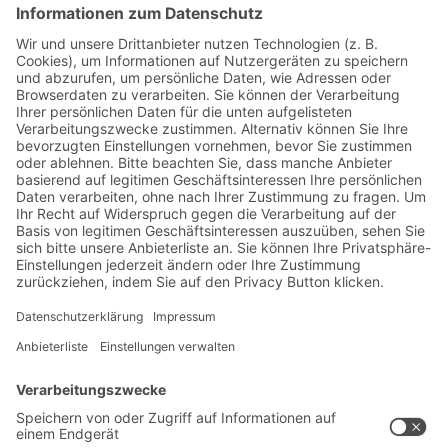
Jetzt beim BITO Newsletter
anmelden:
Lager- & Logistiknews
Exklusive Rabatte
Neuheiten
Newsletter abonnieren
Lösungen
Beratung & Service
Intralogistiklösungen
Kontaktformular