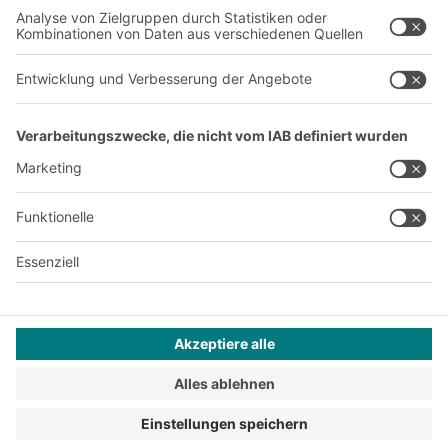
Produktionsstandorte
A
BIT O
F
YOUR LIFE.
+43 (7224) 65 555-0
© 2026 BITO-Lagertechnik Bittmann GmbH
Design & Realisation
+ | LOUIS
INTERNET
Dieses Angebot ist für Industrie, Handwerk, Handel und die
freien Berufe zur Verwendung in der selbstständigen,
beruflichen oder gewerblichen Tätigkeit bestimmt.
Montagebedingungen
Impressum
Datenschutz
AGB
Privatsphäre-Einstellungen