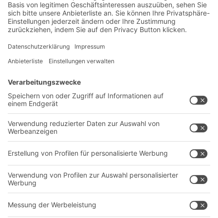
Exklusive Rabatte
Neuheiten
Newsletter abonnieren
Lösungen
Beratung & Service
Intralogistiklösungen
Kontaktformular
Behältersysteme
Regalsysteme
Transportsysteme
Dienstleistungen
Unternehmen
Follow us
Über uns
Standorte weltweit