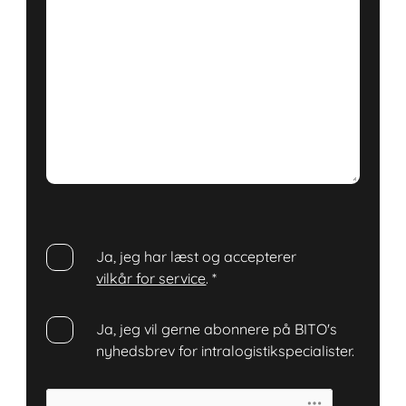
Ja, jeg har læst og accepterer
vilkår for service
.
*
Ja, jeg vil gerne abonnere på BITO's
nyhedsbrev for intralogistikspecialister.