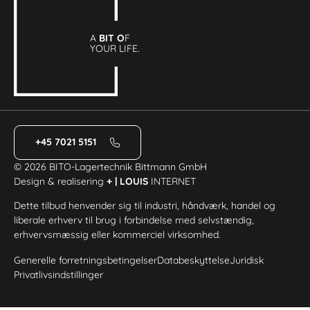
A
BIT O
F
YOUR LIFE.
+45 7021 5151
© 2026 BITO-Lagertechnik Bittmann GmbH
Design & realisering
+ | LOUIS
INTERNET
Dette tilbud henvender sig til industri, håndværk, handel og
liberale erhverv til brug i forbindelse med selvstændig,
erhvervsmæssig eller kommerciel virksomhed.
Generelle forretningsbetingelser
Databeskyttelse
Juridisk
Privatlivsindstillinger