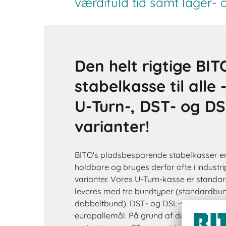
værdifuld tid samt lager-
Den helt rigtige BIT
stabelkasse til alle 
U-Turn-, DST- og DS
varianter!
BITO's pladsbesparende stabelkasser er 
holdbare og bruges derfor ofte i industrip
varianter. Vores U-Turn-kasse er standa
leveres med tre bundtyper (standardbu
dobbeltbund). DST- og DSL-varianterne e
europallemål. På grund af de lodrette si