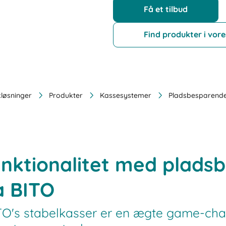
Få et tilbud
Find produkter i vor
kløsninger
Produkter
Kassesystemer
Pladsbesparende
unktionalitet med plad
a BITO
ITO's stabelkasser er en ægte game-cha