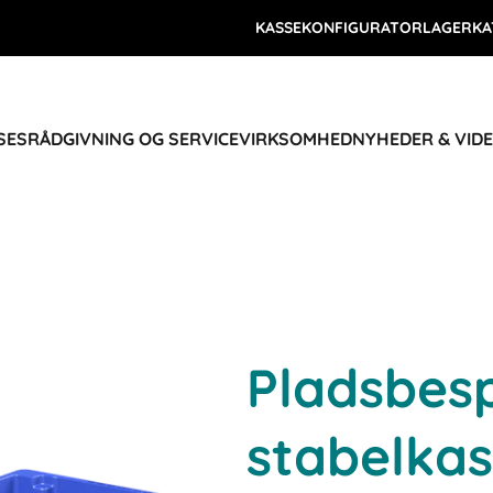
KASSEKONFIGURATOR
LAGERKA
SES
RÅDGIVNING OG SERVICE
VIRKSOMHED
NYHEDER & VID
Pladsbes
stabelkas