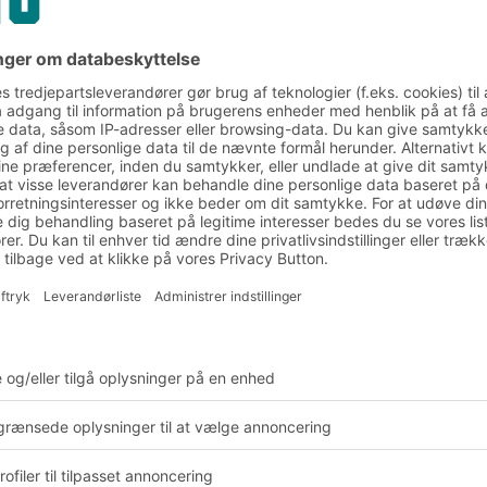
ndig volumen end
r. Drejer du dem 180
kkes, hvilket giver en
lle pladsbesparende
alligevel robuste. Den
til europallemål og har
n fås med et løst låg.
ropaller. De har en
re farver. De er nemme
 eller åbent greb.
abelkasser
gende