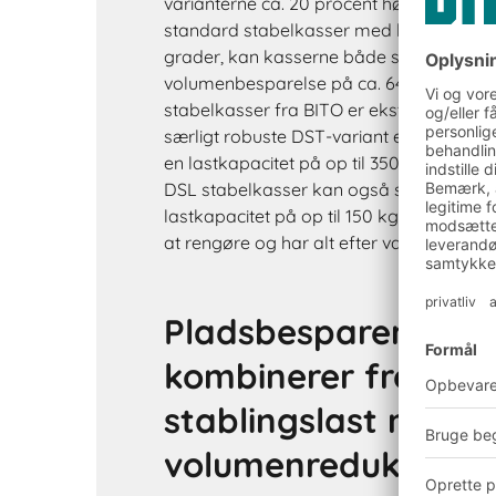
varianterne ca. 20 procent højere indve
standard stabelkasser med koniske side
grader, kan kasserne både stables og sta
volumenbesparelse på ca. 64 procent. A
stabelkasser fra BITO er ekstra lette og 
særligt robuste DST-variant er designet 
en lastkapacitet på op til 350 kg. Den ka
DSL stabelkasser kan også stables på eu
lastkapacitet på op til 150 kg og fås i fi
at rengøre og har alt efter variant lukket
Pladsbesparende st
kombinerer fremra
stablingslast med
volumenreduktion