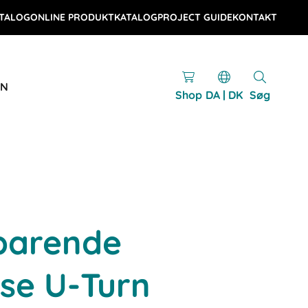
TALOG
ONLINE PRODUKTKATALOG
PROJECT GUIDE
KONTAKT
EN
Shop
DA | DK
Søg
parende
se U-Turn