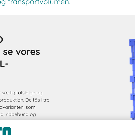
 og transportvolumen.
O
- se vores
L-
særligt alsidige og
roduktion. De fås i tre
rdvarianten, som
nd, ribbebund og
r tilpasset
der har alle BITO-