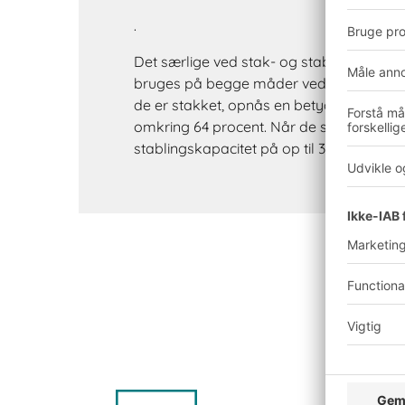
.
Det særlige ved stak- og stabelbare kass
bruges på begge måder ved blot at drej
de er stakket, opnås en betydelig volu
omkring 64 procent. Når de stables, er d
stablingskapacitet på op til 300 kg.