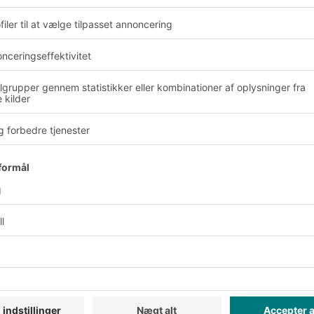
er er, at de kan
e dem 180 grader. Når
menreduktion på
er mulighed for høj
Fordele og udbytte