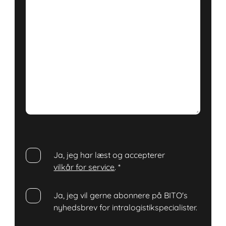
Ja, jeg har læst og accepterer
vilkår for service
.
*
Ja, jeg vil gerne abonnere på BITO's
nyhedsbrev for intralogistikspecialister.