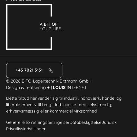
A
BIT O
F
YOUR LIFE.
+45 7021 5151
© 2026 BITO-Lagertechnik Bittmann GmbH
Design & realisering
+ | LOUIS
INTERNET
Dette tilbud henvender sig til industri, håndværk, handel og
liberale erhverv til brug i forbindelse med selvstændig,
erhvervsmæssig eller kommerciel virksomhed.
Generelle forretningsbetingelser
Databeskyttelse
Juridisk
Privatlivsindstillinger