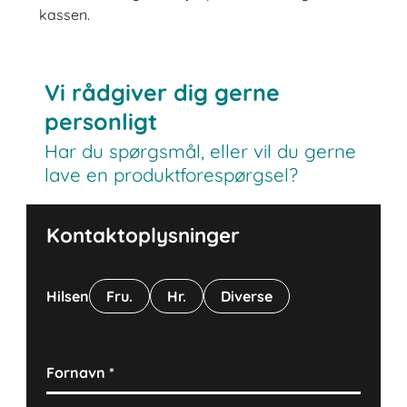
kassen.
Vi rådgiver dig gerne
personligt
Har du spørgsmål, eller vil du gerne
lave en produktforespørgsel?
Kontaktoplysninger
Hilsen
Fru.
Hr.
Diverse
Fornavn
*