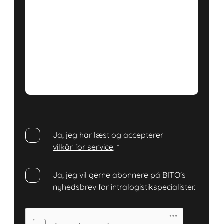
Ja, jeg har læst og accepterer
vilkår for service
.
*
Ja, jeg vil gerne abonnere på BITO's
nyhedsbrev for intralogistikspecialister.