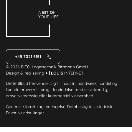
A
BIT O
F
YOUR LIFE.
+45 7021 5151
© 2026 BITO-Lagertechnik Bittmann GmbH
Design & realisering
+ | LOUIS
INTERNET
Dette tilbud henvender sig til industri, håndværk, handel og
liberale erhverv til brug i forbindelse med selvstændig,
erhvervsmæssig eller kommerciel virksomhed.
Generelle forretningsbetingelser
Databeskyttelse
Juridisk
Privatlivsindstillinger