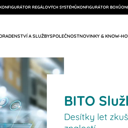
KONFIGURÁTOR REGÁLOVÝCH SYSTÉMŮ
KONFIGURÁTOR BOXŮ
ON
ORADENSTVÍ A SLUŽBY
SPOLEČNOST
NOVINKY & KNOW-H
BITO Služ
Desítky let zku