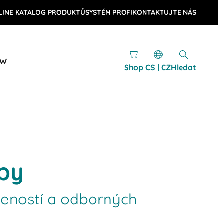
LINE KATALOG PRODUKTŮ
SYSTÉM PROFI
KONTAKTUJTE NÁS
OW
Shop
CS | CZ
Hledat
by
šeností a odborných